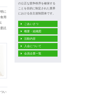
の公正な競争秩序を確保する
ことを目的に制定された業界
解明に
における自主規制団体です。
の食用
以
ごあいさつ
究委託
概要・組織図
活動内容
入会について
会員企業一覧
につい